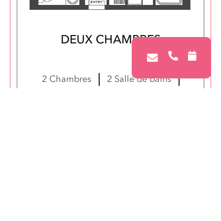
DEUX CHAMBRES
Suite 0141
2 Chambres
2 Salle de bains
710 Pieds carrés
Disponible 01 oct. 2026
à partir de $2,010
Contactez-nous